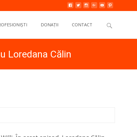
Search
ROFESIONIȘTI
DONAȚII
CONTACT
for:
cu Loredana Călin