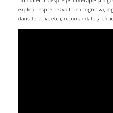
Un material despre psihoterapie și logop
explică despre dezvoltarea cognitivă, l
dans-terapia, etc.), recomandate și efici