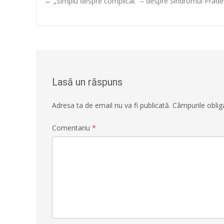
Post
←
„Simplu despre complicat” – despre Sindromul Prader
navigation
Lasă un răspuns
Adresa ta de email nu va fi publicată.
Câmpurile oblig
Comentariu
*