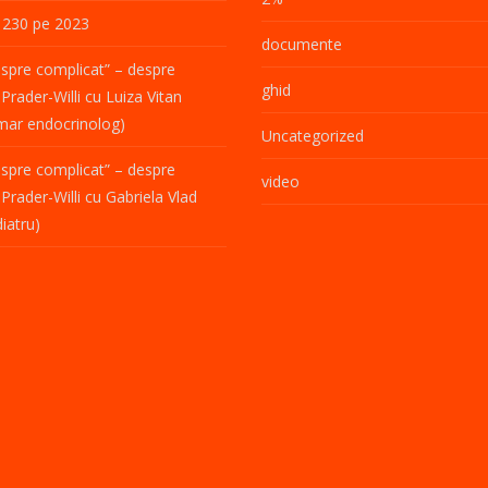
a 230 pe 2023
documente
spre complicat” – despre
ghid
Prader-Willi cu Luiza Vitan
mar endocrinolog)
Uncategorized
spre complicat” – despre
video
Prader-Willi cu Gabriela Vlad
iatru)