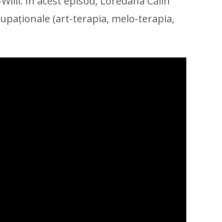
Willi. În acest episod, Loredana Călin
upaționale (art-terapia, melo-terapia,