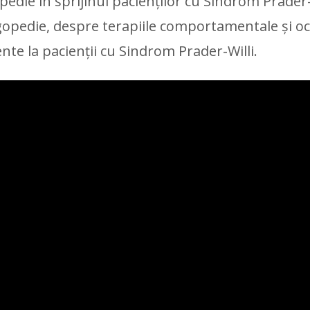
edie în sprijinul pacienților cu Sindrom Prader-
ogopedie, despre terapiile comportamentale și oc
ente la pacienții cu Sindrom Prader-Willi.