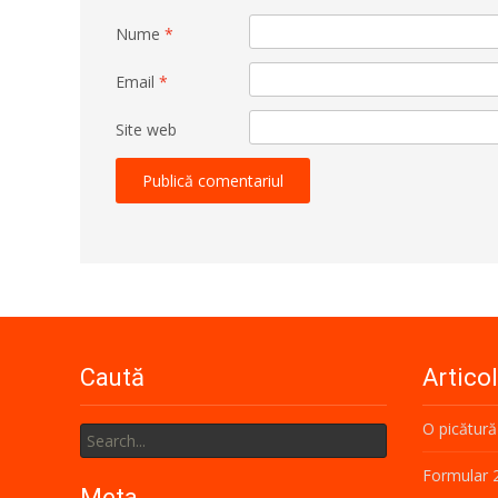
Nume
*
Email
*
Site web
Caută
Artico
Search
O picătură
for:
Formular 
Meta