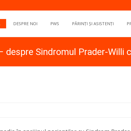
Ă
DESPRE NOI
PWS
PĂRINȚI ȘI ASISTENȚI
P
– despre Sindromul Prader-Willi 