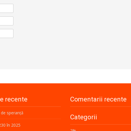
le recente
Comentarii recente
 de speranță
Categorii
230 în 2025
2%