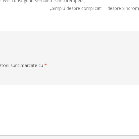
-Willi cu Bogdan Șerbulea (kinetoterapeut)
„Simplu despre complicat” – despre Sindrom
atorii sunt marcate cu
*