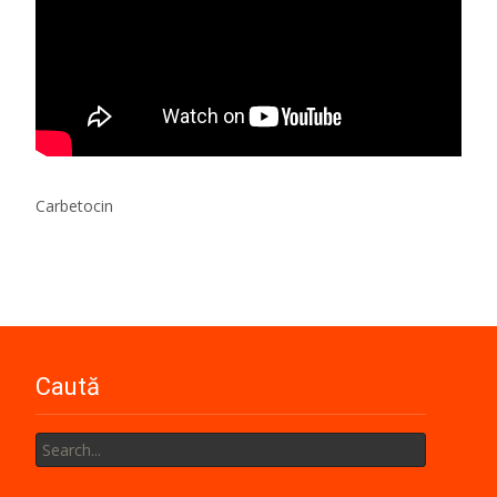
Carbetocin
Caută
Search
for: