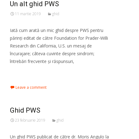
Un alt ghid PWS
11 martie 2019
ghid
Iată cum arată un mic ghid despre PWS pentru
părinți editat de către Foundation for Prader-Willi
Research din California, U.S. un mesaj de
încurajare; câteva cuvinte despre sindrom;
întrebări frecvente și răspunsuri,
Read More…
Leave a comment
Ghid PWS
23 februarie 2019
ghid
Un ghid PWS publicat de către dr. Moris Angulo la