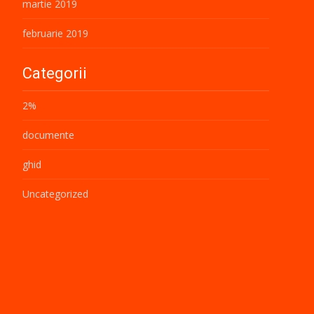
martie 2019
februarie 2019
Categorii
2%
documente
ghid
Uncategorized
video
Meta
Autentificare