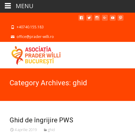
MENU
+40740.155.183
office@prader-willi.ro
Category Archives: ghid
Ghid de îngrijire PWS
4 aprilie 2019
ghid