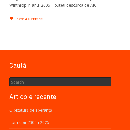
Winthrop în anul 2005 Îl puteți descărca de AICI
Leave a comment
Caută
Search
for:
Articole recente
O picătură de speranță
Formular 230 în 2025