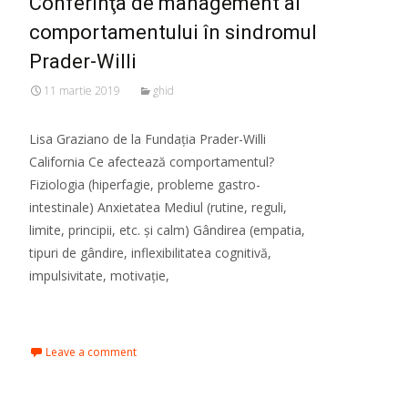
Conferinţa de management al
comportamentului în sindromul
Prader-Willi
11 martie 2019
ghid
Lisa Graziano de la Fundaţia Prader-Willi
California Ce afectează comportamentul?
Fiziologia (hiperfagie, probleme gastro-
intestinale) Anxietatea Mediul (rutine, reguli,
limite, principii, etc. și calm) Gândirea (empatia,
tipuri de gândire, inflexibilitatea cognitivă,
impulsivitate, motivație,
Read More…
Leave a comment