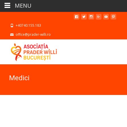
MENU
+40740.155.183
office@prader-willi.ro
Medici