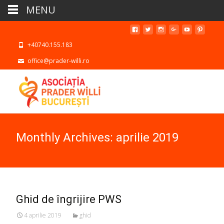
MENU
+40740.155.183
office@prader-willi.ro
Monthly Archives: aprilie 2019
Ghid de îngrijire PWS
4 aprilie 2019
ghid