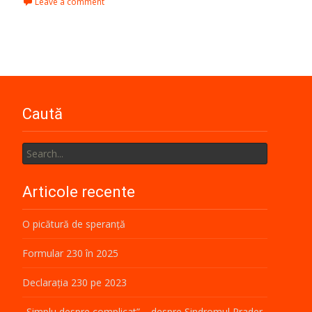
Leave a comment
Caută
Search
for:
Articole recente
O picătură de speranță
Formular 230 în 2025
Declarația 230 pe 2023
„Simplu despre complicat” – despre Sindromul Prader-