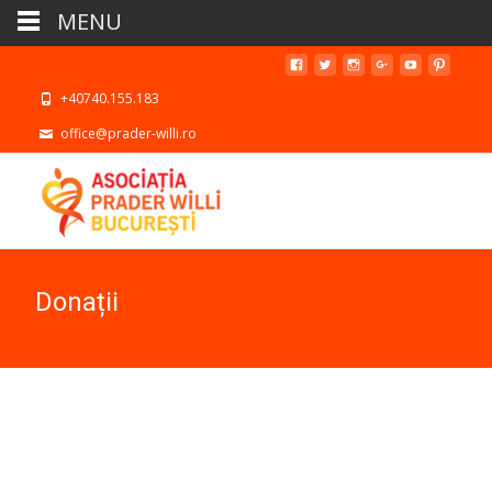
MENU
+40740.155.183
office@prader-willi.ro
Donații