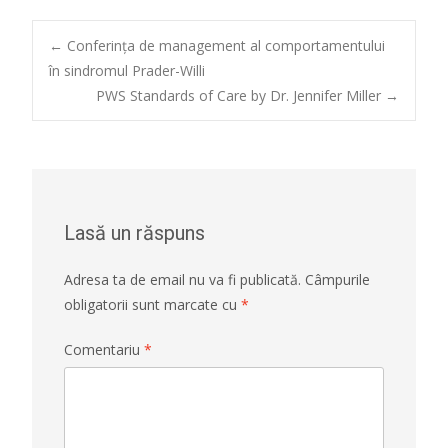
Post
←
Conferinţa de management al comportamentului
în sindromul Prader-Willi
PWS Standards of Care by Dr. Jennifer Miller
→
navigation
Lasă un răspuns
Adresa ta de email nu va fi publicată.
Câmpurile
obligatorii sunt marcate cu
*
Comentariu
*