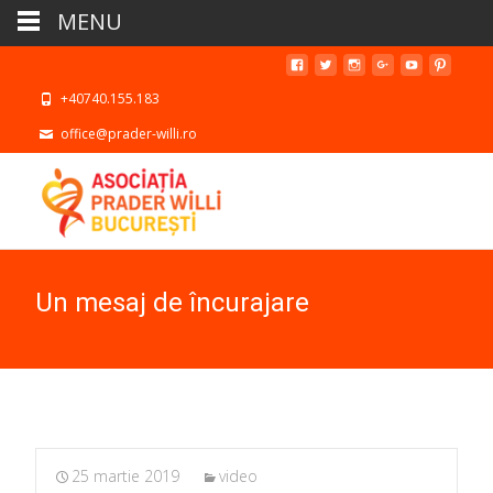
MENU
+40740.155.183
office@prader-willi.ro
Un mesaj de încurajare
25 martie 2019
video